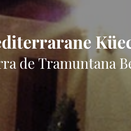
diterrarane Küe
erra de Tramuntana B