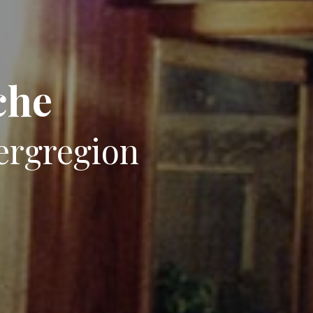
che
ergregion